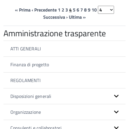
« Prima
‹ Precedente
1
2
3
4
5
6
7
8
9
10
Successiva ›
Ultima »
Amministrazione trasparente
ATTI GENERALI
Finanza di progetto
REGOLAMENTI
Disposizioni generali
Organizzazione
Consulenti e collaboratori