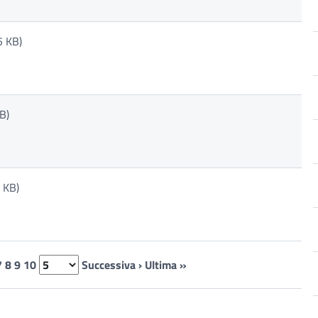
 KB)
B)
 KB)
7
8
9
10
Successiva ›
Ultima »