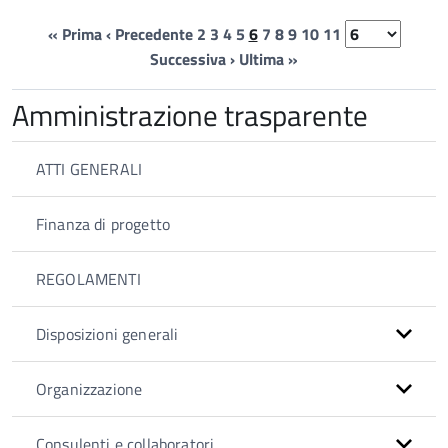
« Prima
‹ Precedente
2
3
4
5
6
7
8
9
10
11
Successiva ›
Ultima »
Amministrazione trasparente
ATTI GENERALI
Finanza di progetto
REGOLAMENTI
Disposizioni generali
Organizzazione
Consulenti e collaboratori